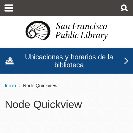
Pasar
al
contenido
principal
Ubicaciones y horarios de la
biblioteca
Inicio
Node Quickview
Sobrescribir
enlaces
Node Quickview
de
ayuda
a