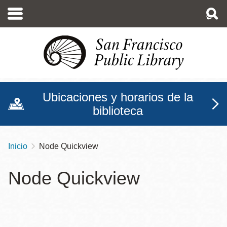
Pasar
al
contenido
principal
Ubicaciones y horarios de la
biblioteca
Inicio
Node Quickview
Sobrescribir
enlaces
Node Quickview
de
ayuda
a