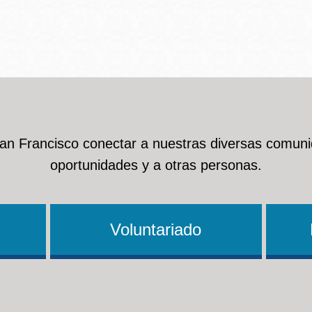
Ocean View
Richmond
Biblioteca
Sunset
Ambulante OMI
San Francisco conectar a nuestras diversas comuni
Treasure Island
oportunidades y a otras personas.
Ortega
Visitacion Valley
Park
Voluntariado
West Portal
Parkside
Western
Portola
Addition