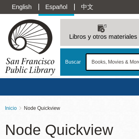
Pasar
Language
English
Español
中文
al
contenido
switcher
principal
Main
(Content)
navigation
Libros y otros materiales
Buscar
Inicio
Node Quickview
Sobrescribir
Biblioteca Central
Dom
enlaces
Node Quickview
Address
100 Larkin Street
San Francisco
,
CA
94102
12 - 6
de
Contact
415-557-4400