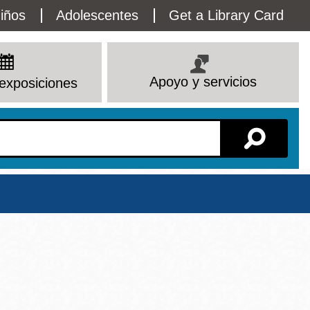
lity
iños
Adolescentes
Get a Library Card
enu
Apoyo y servicios
exposiciones
Sucursal
Ver todas