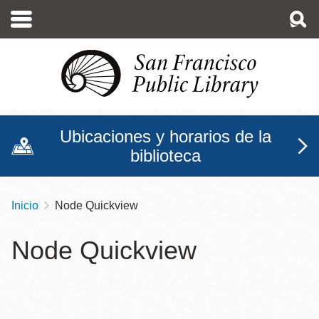
Pasar
al
contenido
principal
Ubicaciones y horarios de la
biblioteca
Inicio
Node Quickview
Sobrescribir
enlaces
Node Quickview
de
ayuda
a