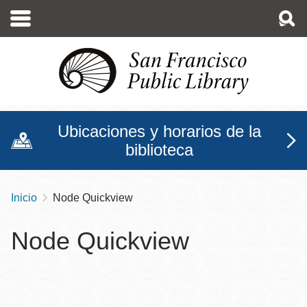
Pasar
al
contenido
principal
Ubicaciones y horarios de la
biblioteca
Inicio
Node Quickview
Sobrescribir
enlaces
Node Quickview
de
ayuda
a