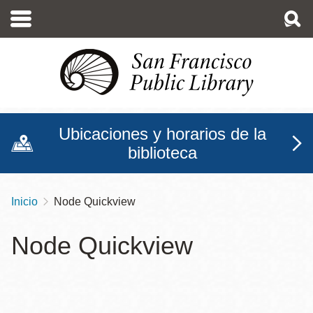
Pasar
al
contenido
principal
Ubicaciones y horarios de la
biblioteca
Inicio
Node Quickview
Sobrescribir
enlaces
Node Quickview
de
ayuda
a