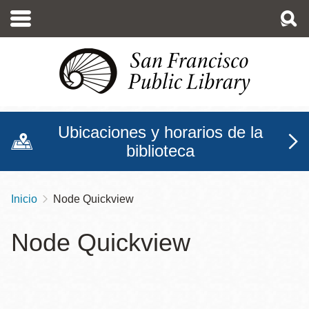
Pasar
al
contenido
principal
Ubicaciones y horarios de la
biblioteca
Inicio
Node Quickview
Sobrescribir
enlaces
Node Quickview
de
ayuda
a