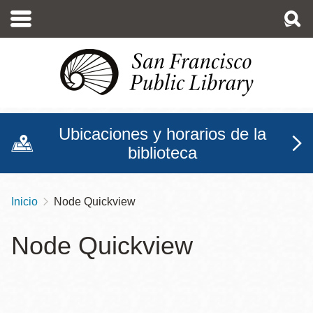
Pasar
al
contenido
principal
Ubicaciones y horarios de la
biblioteca
Inicio
Node Quickview
Sobrescribir
enlaces
Node Quickview
de
ayuda
a