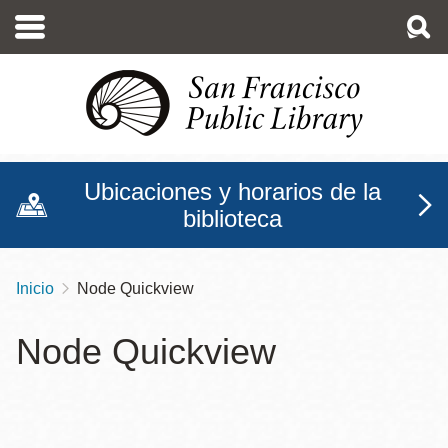
Pasar
al
contenido
principal
Ubicaciones y horarios de la
biblioteca
Inicio
Node Quickview
Sobrescribir
enlaces
Node Quickview
de
ayuda
a