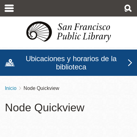
Pasar
al
contenido
principal
Ubicaciones y horarios de la
biblioteca
Inicio
Node Quickview
Sobrescribir
enlaces
Node Quickview
de
ayuda
a