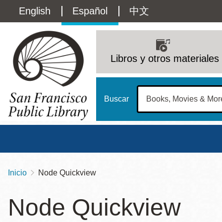
Pasar
Language
English
Español
中文
al
contenido
switcher
principal
Main
(Content)
navigation
Libros y otros materiales
Buscar
Inicio
Node Quickview
Sobrescribir
Biblioteca Central
Dom
enlaces
Node Quickview
Address
100 Larkin Street
San Francisco
,
CA
94102
12 - 6
de
Contact
415-557-4400