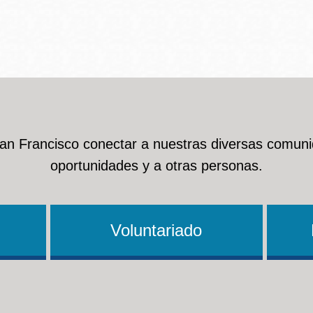
Ocean View
Richmond
Biblioteca
Sunset
Ambulante OMI
San Francisco conectar a nuestras diversas comuni
Treasure Island
oportunidades y a otras personas.
Ortega
Visitacion Valley
Park
Voluntariado
West Portal
Parkside
Western
Portola
Addition