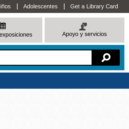
lity
iños
Adolescentes
Get a Library Card
enu
Apoyo y servicios
exposiciones
Sucursal
Ver todas