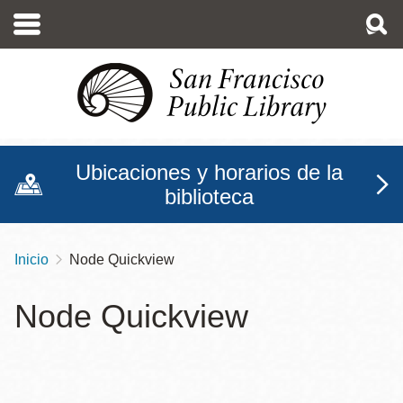
Pasar
al
contenido
principal
Ubicaciones y horarios de la
biblioteca
Inicio
Node Quickview
Sobrescribir
enlaces
Node Quickview
de
ayuda
a