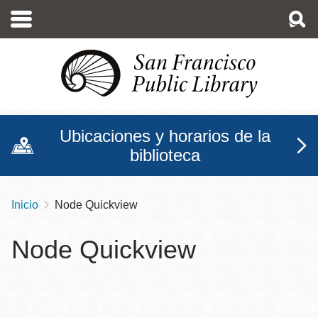
Pasar
al
contenido
principal
Ubicaciones y horarios de la
biblioteca
Inicio
Node Quickview
Sobrescribir
enlaces
Node Quickview
de
ayuda
a