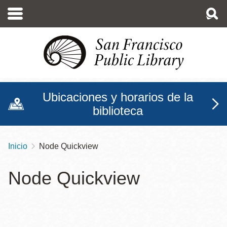
Pasar
al
contenido
principal
Ubicaciones y horarios de la
biblioteca
Inicio
Node Quickview
Sobrescribir
enlaces
Node Quickview
de
ayuda
a