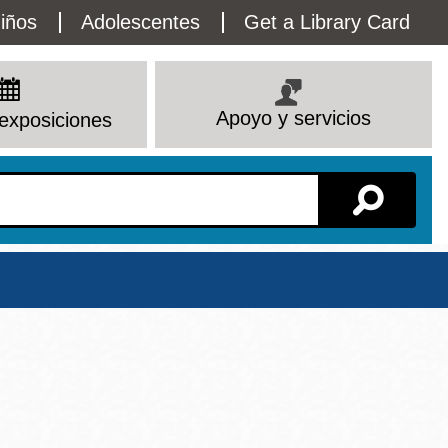
lity
iños
Adolescentes
Get a Library Card
enu
Apoyo y servicios
exposiciones
Sucursal
Ver todas