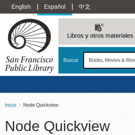
Pasar
Language
English
Español
中文
al
contenido
switcher
principal
Main
(Content)
navigation
Libros y otros materiales
Buscar
Inicio
Node Quickview
Sobrescribir
Biblioteca Central
Dom
enlaces
Node Quickview
Address
100 Larkin Street
San Francisco
,
CA
94102
12 - 6
de
Contact
415-557-4400