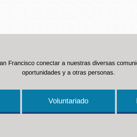
Ocean View
Richmond
Biblioteca
Sunset
Ambulante OMI
San Francisco conectar a nuestras diversas comuni
Treasure Island
oportunidades y a otras personas.
Ortega
Visitacion Valley
Park
Voluntariado
West Portal
Parkside
Western
Portola
Addition