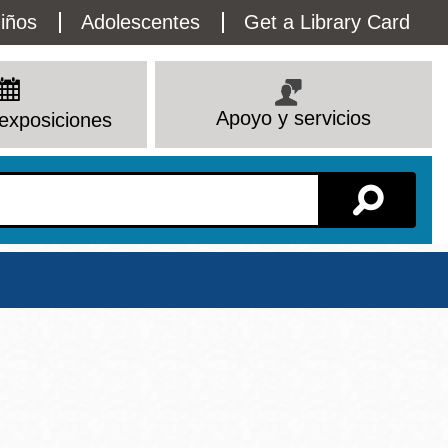
lity
iños
Adolescentes
Get a Library Card
enu
Apoyo y servicios
exposiciones
Sucursal
Ver todas