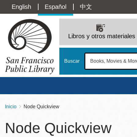
Pasar
Language
English
Español
中文
al
contenido
switcher
principal
Main
(Content)
navigation
Libros y otros materiales
Buscar
Inicio
Node Quickview
Sobrescribir
Biblioteca Central
Dom
enlaces
Node Quickview
Address
100 Larkin Street
San Francisco
,
CA
94102
12 - 6
de
Contact
415-557-4400