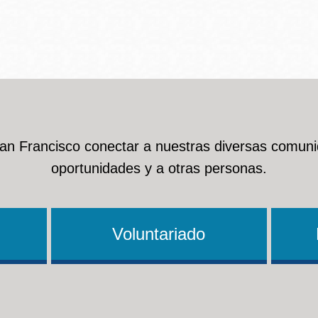
Ocean View
Richmond
Biblioteca
Sunset
Ambulante OMI
San Francisco conectar a nuestras diversas comuni
Treasure Island
oportunidades y a otras personas.
Ortega
Visitacion Valley
Park
Voluntariado
West Portal
Parkside
Western
Portola
Addition