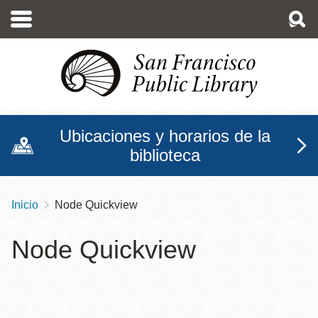
Pasar
al
contenido
principal
Ubicaciones y horarios de la
biblioteca
Inicio
Node Quickview
Sobrescribir
enlaces
Node Quickview
de
ayuda
a