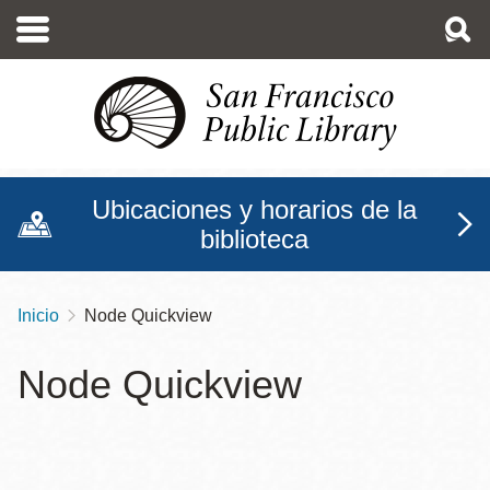
Pasar
al
contenido
principal
Ubicaciones y horarios de la
biblioteca
Inicio
Node Quickview
Sobrescribir
enlaces
Node Quickview
de
ayuda
a