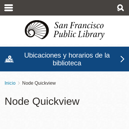
Pasar
al
contenido
principal
Ubicaciones y horarios de la
biblioteca
Inicio
Node Quickview
Sobrescribir
enlaces
Node Quickview
de
ayuda
a