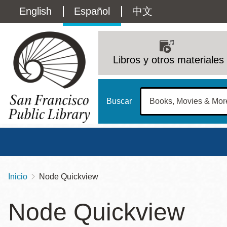
Pasar
Language
English
Español
中文
al
contenido
switcher
principal
Main
(Content)
navigation
Libros y otros materiales
Buscar
Inicio
Node Quickview
Sobrescribir
Biblioteca Central
Dom
enlaces
Node Quickview
Address
100 Larkin Street
San Francisco
,
CA
94102
12 - 6
de
Contact
415-557-4400