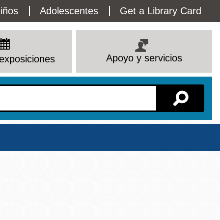
lity
iños
Adolescentes
Get a Library Card
enu
Apoyo y servicios
exposiciones
Sucursal
Ver todas