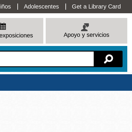
lity
iños
Adolescentes
Get a Library Card
enu
Apoyo y servicios
exposiciones
Sucursal
Ver todas