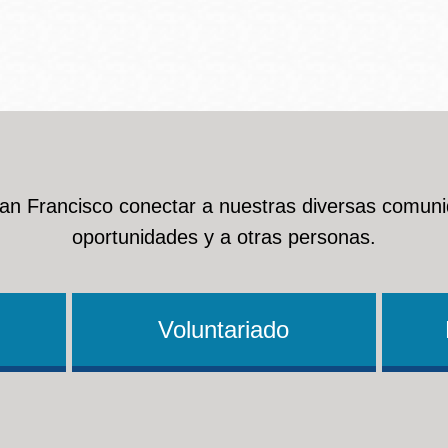
Ocean View
Richmond
Biblioteca
Sunset
Ambulante OMI
San Francisco conectar a nuestras diversas comuni
Treasure Island
oportunidades y a otras personas.
Ortega
Visitacion Valley
Park
Voluntariado
West Portal
Parkside
Western
Portola
Addition