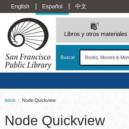
Pasar
Language
English
Español
中文
al
contenido
switcher
principal
Main
(Content)
navigation
Libros y otros materiales
Buscar
Inicio
Node Quickview
Sobrescribir
Biblioteca Central
Dom
enlaces
Node Quickview
Address
100 Larkin Street
San Francisco
,
CA
94102
12 - 6
de
Contact
415-557-4400