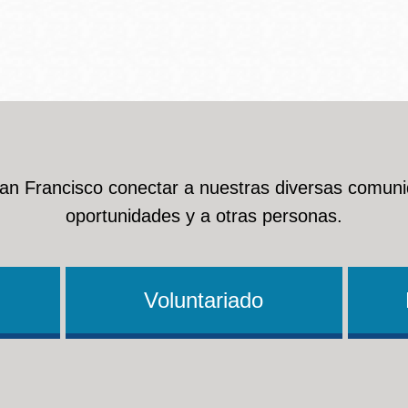
Ocean View
Richmond
Biblioteca
Sunset
Ambulante OMI
San Francisco conectar a nuestras diversas comuni
Treasure Island
oportunidades y a otras personas.
Ortega
Visitacion Valley
Park
Voluntariado
West Portal
Parkside
Western
Portola
Addition