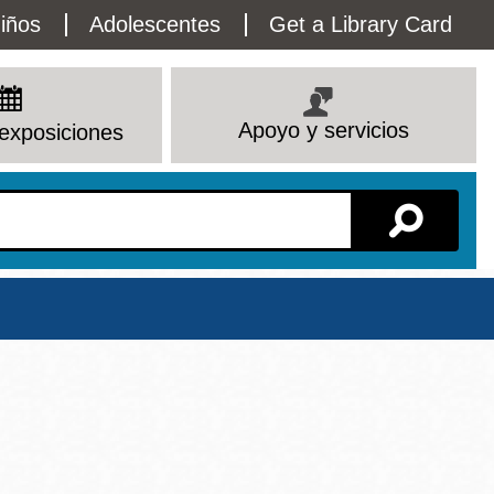
lity
iños
Adolescentes
Get a Library Card
enu
Apoyo y servicios
exposiciones
Sucursal
Ver todas