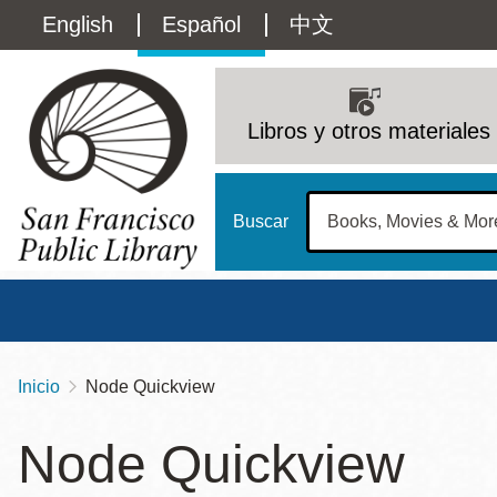
Pasar
Language
English
Español
中文
al
contenido
switcher
principal
Main
(Content)
navigation
Libros y otros materiales
Buscar
Inicio
Node Quickview
Sobrescribir
Biblioteca Central
Dom
enlaces
Node Quickview
Address
100 Larkin Street
San Francisco
,
CA
94102
12 - 6
de
Contact
415-557-4400