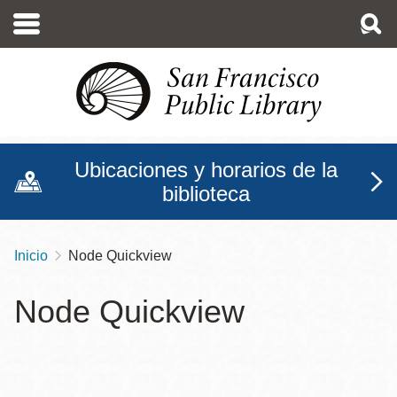
Pasar
al
contenido
principal
Ubicaciones y horarios de la
biblioteca
Inicio
Node Quickview
Sobrescribir
enlaces
Node Quickview
de
ayuda
a