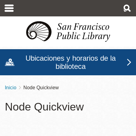
Pasar
al
contenido
principal
Ubicaciones y horarios de la
biblioteca
Inicio
Node Quickview
Sobrescribir
enlaces
Node Quickview
de
ayuda
a