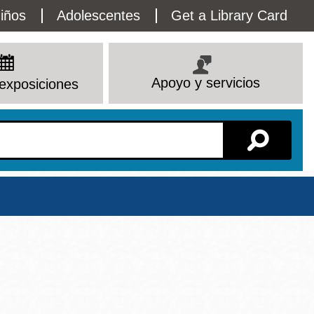
lity
iños
Adolescentes
Get a Library Card
enu
Apoyo y servicios
exposiciones
Sucursal
Ver todas