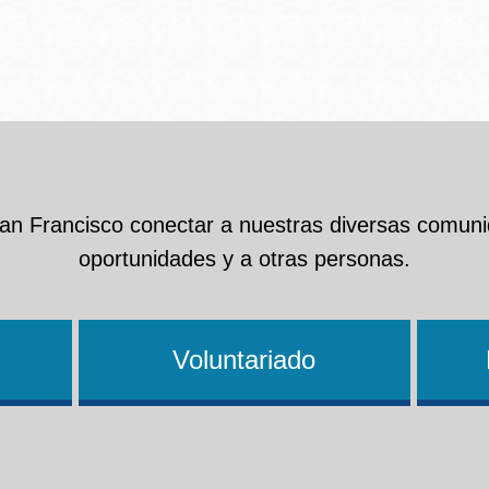
Ocean View
Richmond
Biblioteca
Sunset
Ambulante OMI
San Francisco conectar a nuestras diversas comuni
Treasure Island
oportunidades y a otras personas.
Ortega
Visitacion Valley
Park
Voluntariado
West Portal
Parkside
Western
Portola
Addition