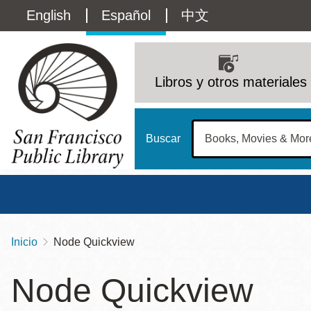
Pasar
Language
English
Español
中文
al
contenido
switcher
principal
Main
(Content)
navigation
Libros y otros materiales
Buscar
Inicio
Node Quickview
Sobrescribir
Biblioteca Central
Dom
enlaces
Node Quickview
Address
100 Larkin Street
San Francisco
,
CA
94102
12 - 6
de
Contact
415-557-4400