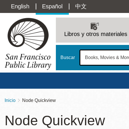
Pasar
Language
English
Español
中文
al
contenido
switcher
principal
Main
(Content)
navigation
Libros y otros materiales
Buscar
Inicio
Node Quickview
Sobrescribir
Biblioteca Central
Dom
enlaces
Node Quickview
Address
100 Larkin Street
San Francisco
,
CA
94102
12 - 6
de
Contact
415-557-4400