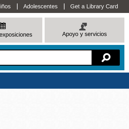
lity
iños
Adolescentes
Get a Library Card
enu
Apoyo y servicios
exposiciones
Sucursal
Ver todas