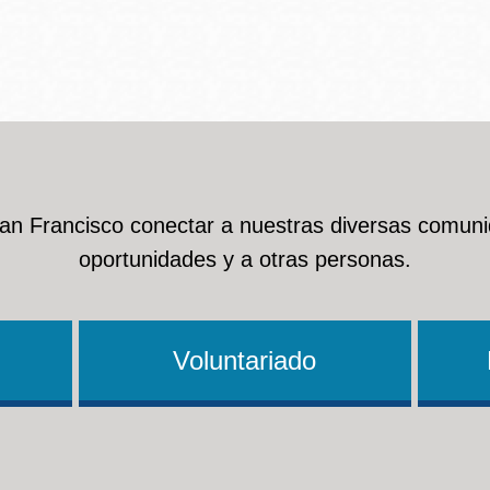
Ocean View
Richmond
Biblioteca
Sunset
Ambulante OMI
San Francisco conectar a nuestras diversas comuni
Treasure Island
oportunidades y a otras personas.
Ortega
Visitacion Valley
Park
Voluntariado
West Portal
Parkside
Western
Portola
Addition