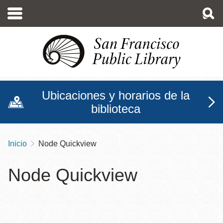
Pasar
al
contenido
principal
Ubicaciones y horarios de la
biblioteca
Inicio
Node Quickview
Sobrescribir
enlaces
Node Quickview
de
ayuda
a