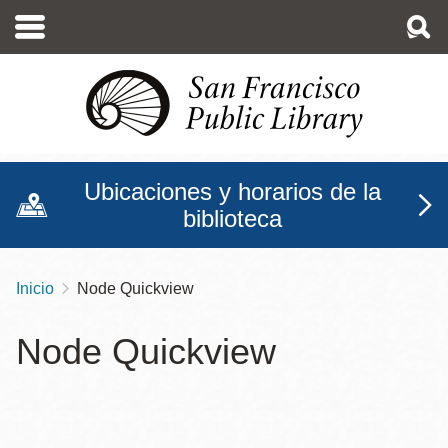
Pasar
al
contenido
principal
Ubicaciones y horarios de la
biblioteca
Inicio
Node Quickview
Sobrescribir
enlaces
Node Quickview
de
ayuda
a