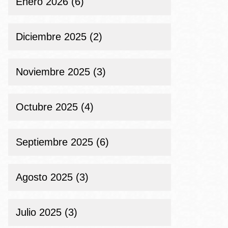
Enero 2026 (6)
Mission
Excelsior
Diciembre 2025 (2)
Noe Valley
Glen Park
Noviembre 2025 (3)
North Beach
Golden Gate
Valley
Octubre 2025 (4)
Septiembre 2025 (6)
Agosto 2025 (3)
Julio 2025 (3)