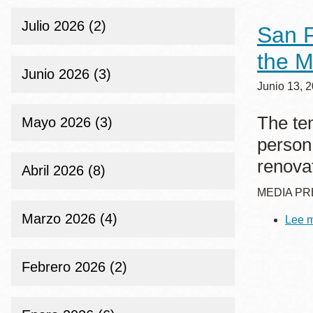
Telephone
ayuda
Julio 2026 (2)
San F
a
the M
la
Biblioteca
Ingleside
Junio 2026 (3)
Central
Junio 13, 
navegación
Marina
The tem
Mayo 2026 (3)
Anza
person 
Merced
renova
Abril 2026 (8)
Bayview
MEDIA PRE
Misión
Bernal Heights
Marzo 2026 (4)
Lee 
Mission Bay
Chinatown
Febrero 2026 (2)
Biblioteca
Eureka Valley
Ambulante