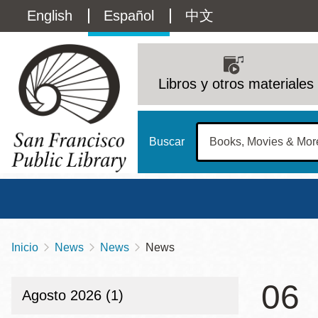
Pasar
Language
English
Español
中文
al
contenido
switcher
principal
Main
(Content)
navigation
Libros y otros materiales
Buscar
Inicio
News
News
News
Sobrescribir
Biblioteca Central
Dom
enlaces
06
Address
100 Larkin Street
San Francisco
,
CA
94102
12 - 6
Agosto 2026 (1)
de
Contact
415-557-4400