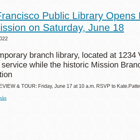
rancisco Public Library Opens 
ission on Saturday, June 18
Ocean View
Richmond
2022
Biblioteca
Sunset
porary branch library, located at 1234 V
Ambulante OMI
service while the historic Mission Bran
Treasure Island
tion
Ortega
VIEW & TOUR: Friday, June 17 at 10 a.m. RSVP to Kate.Pat
Visitacion Valley
Park
más
sobre
San
West Portal
Francisco
Public
Parkside
Library
Opens
Western
New
Portola
Addition
Temporary