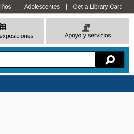
lity
iños
Adolescentes
Get a Library Card
enu
Apoyo y servicios
exposiciones
Sucursal
Ver todas