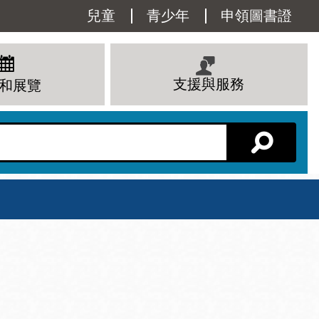
Utility
兒童
青少年
申領圖書證
Menu
支援與服務
和展覽
分館主頁
星期六
 下午
10 上午 - 6 下午
查看所有