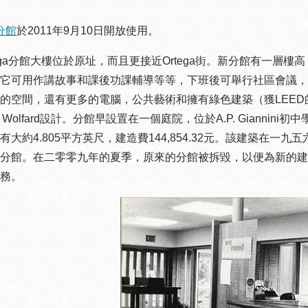
 分館
於2011年9月10日開放使用。
ga分館大樓位於原址，而且更接近Ortega街。新分館有一層樓
它可用作講故事和課後功課輔導等等，下班後可舉行社區會議，
Ocean View 海
Richmond/參議
的空間，還有更多的電腦，公共藝術和擁有綠色建築（獲LEED的
景區圖書分館
員 Milton Marks
列治文區圖書分
n & Wolfard設計。分館早設置在一個庭院，位於A.P. Giannini初中
館
有大約4.805平方英尺，建造費144,854.32元。該建築在一
OMI 流動圖書館
分館。在二零零九年的夏季，原來的分館被拆毀，以便為新的建
務。
Sunset日落區圖
Ortega 圖書分館
書分館
Park 圖書分館
Treasure Island
金銀島借書亭
Parkside 圖書分
館
Visitacion Valley