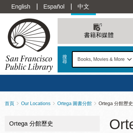
移
Language
English
Español
中文
至
主
switcher
內
Main
容
(Content)
navigation
書籍和媒體
搜
尋
總圖
書館
首頁
Our Locations
Ortega 圖書分館
Ortega 分館歷史
導
Address
100
航
星期日
星期一
星
Or
Larkin
Ortega 分館歷史
12 下午 - 6 下午
9 上午 - 6 下午
9 
連
Street