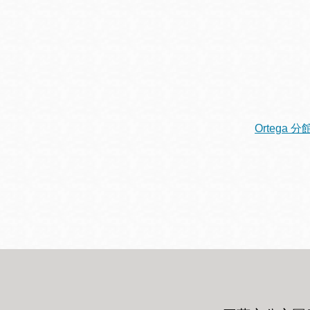
Mission米慎區
Chinatown 華埠/
圖書分館
麥禮謙圖書分館
Mission Bay 米
Eureka Valley 尤
慎灣區圖書分館
里卡谷/Harvey
Milk 紀念圖書分
Noe Valley
Ortega 分
館
/Sally Brunn 諾
谷區圖書分館
Excelsior圖書分
館
North Beach北
岸區圖書分館
Glen Park 格倫
公園區圖書分館