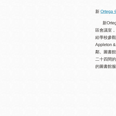
San
結
Francisco
,
新
Ortega
CA
94102
新Orte
區會議室，
總圖書館
Golden Gate
Valley 圖書分館
給學校參觀
Appleto
Anza 圖書分館
鄰。圖書館
Ingleside 英格賽
二十四間的
區圖書分館
Bayview /Linda
的圖書館服
Brooks-Burton
灣景區圖書分館
Marina 圖書分館
Bernal Heights
Merced 圖書分
貝納崗區圖書分
館
館