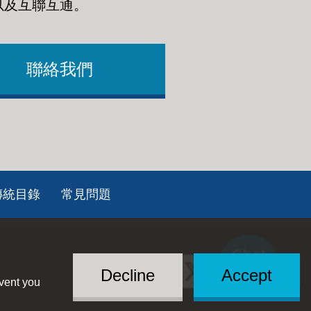
以及互聯互通
。
聯絡我們
傳統目錄
常見問題
Chat
Social
with US
Decline
Accept
event you
Menu