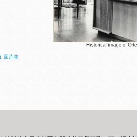
訪谷區圖書分館
Portola寳多拉區
圖書分館
West Portal 圖
書分館
Potrero 寳翠麗
Historical image of Ort
山圖書分館
Western
館: 圖片庫
Addition 西增區
Presidio 普西迪
圖書分館
奧圖書分館
虛擬圖書館
流動圖書館/ 流
動外展服務