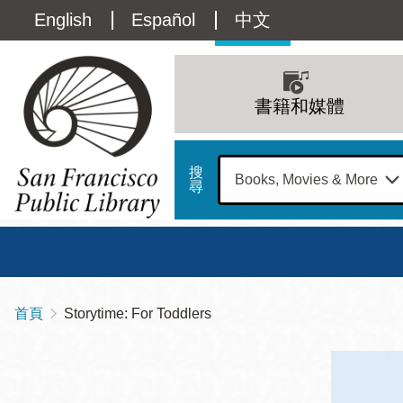
移
Language
English
Español
中文
至
主
switcher
內
Main
容
(Content)
navigation
書籍和媒體
搜
尋
總圖
書館
首頁
Storytime: For Toddlers
導
Address
100
航
星期日
星期一
星
Larkin
12 下午 - 6 下午
9 上午 - 6 下午
9 
連
Street