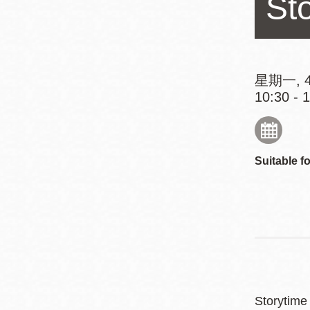
St
Mission米慎區
Chinatown 華埠/
圖書分館
麥禮謙圖書分館
Mission Bay 米
星期一, 4
Eureka Valley 尤
慎灣區圖書分館
10:30 - 
里卡谷/Harvey
Milk 紀念圖書分
Noe Valley
館
/Sally Brunn 諾
Suitable fo
谷區圖書分館
Excelsior圖書分
館
North Beach北
岸區圖書分館
Glen Park 格倫
公園區圖書分館
Storytime 