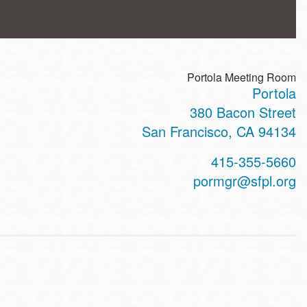
Portola Meeting Room
Portola
ss
380 Bacon Street
San Francisco
,
CA
94134
t
415-355-5660
hone
pormgr@sfpl.org