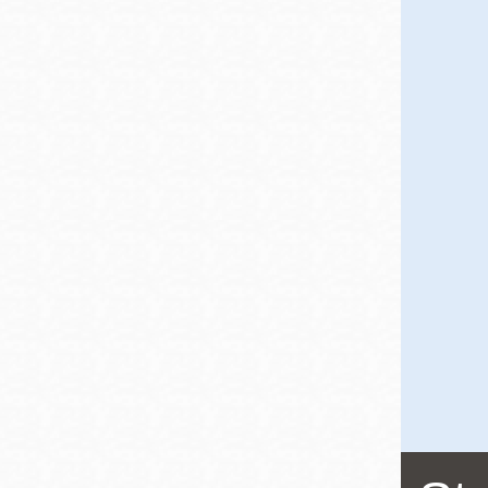
San
結
Francisco
,
CA
94102
總圖書館
Golden Gate
Valley 圖書分館
Anza 圖書分館
Ingleside 英格賽
區圖書分館
Bayview /Linda
Brooks-Burton
灣景區圖書分館
Marina 圖書分館
Bernal Heights
Merced 圖書分
貝納崗區圖書分
館
館