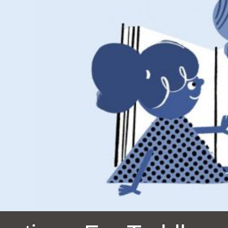
Ocean View 海
Richmond/參議
景區圖書分館
員 Milton Marks
列治文區圖書分
館
OMI 流動圖書館
Sunset日落區圖
Ortega 圖書分館
書分館
Park 圖書分館
Treasure Island
金銀島借書亭
Parkside 圖書分
館
Visitacion Valley