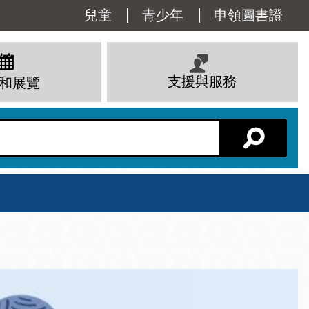
Utility
兒童
青少年
申領圖書證
Menu
支援與服務
和展覽
分館主頁
星期六
 下午
10 上午 - 6 下午
查看所有