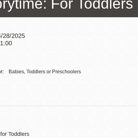
orytime: For Toddlers
訪谷區圖書分館
Portola寳多拉區
圖書分館
West Portal 圖
書分館
/28/2025
Potrero 寳翠麗
11:00
山圖書分館
Addre
Western
Addition 西增區
Presidio 普西迪
圖書分館
Contac
r:
Babies, Toddlers or Preschoolers
奧圖書分館
Telep
虛擬圖書館
流動圖書館/ 流
動外展服務
for Toddlers