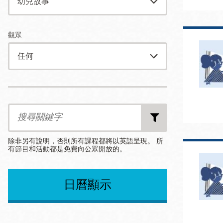
Mission米慎區
Chinatown 華埠/
圖書分館
麥禮謙圖書分館
觀眾
Mission Bay 米
Eureka Valley 尤
慎灣區圖書分館
里卡谷/Harvey
Milk 紀念圖書分
Date
Date
Date
Noe Valley
from
to
End
館
After
/Sally Brunn 諾
Search
by
谷區圖書分館
Keywords
Excelsior圖書分
除非另有說明，否則所有課程都將以英語呈現。 所
館
有節目和活動都是免費向公眾開放的。
North Beach北
岸區圖書分館
Select
Select
per
Glen Park 格倫
an
an
page
日曆顯示
Option
Option
公園區圖書分館