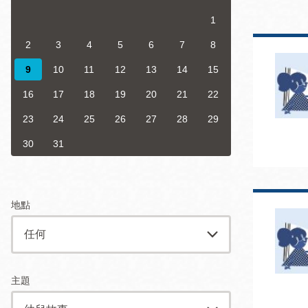
San
結
1
Francisco
,
CA
94102
2
3
4
5
6
7
8
9
10
11
12
13
14
15
總圖書館
Golden Gate
16
17
18
19
20
21
22
Valley 圖書分館
23
24
25
26
27
28
29
Anza 圖書分館
Ingleside 英格賽
30
31
區圖書分館
Bayview /Linda
Brooks-Burton
灣景區圖書分館
Marina 圖書分館
地點
Bernal Heights
Merced 圖書分
貝納崗區圖書分
館
主題
館