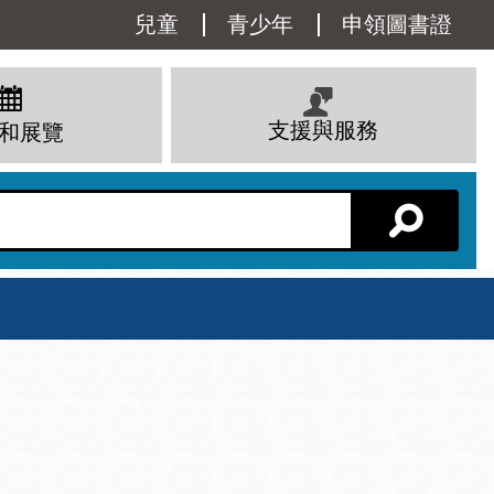
Utility
兒童
青少年
申領圖書證
Menu
支援與服務
和展覽
分館主頁
星期六
 下午
10 上午 - 6 下午
查看所有