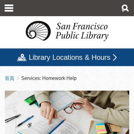
移
至
主
內
容
Library Locations & Hours
首頁
Services: Homework Help
導
航
連
結