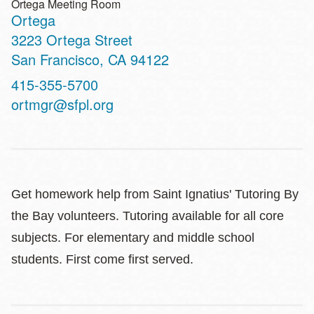
Ortega Meeting Room
Ortega
Address
3223 Ortega Street
San Francisco
,
CA
94122
Contact
415-355-5700
Telephone
ortmgr@sfpl.org
Get homework help from Saint Ignatius' Tutoring By
the Bay volunteers. Tutoring available for all core
subjects. For elementary and middle school
students. First come first served.