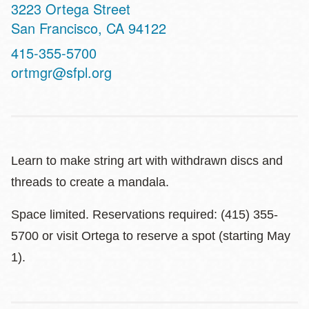
Address
3223 Ortega Street
San Francisco
,
CA
94122
Contact
415-355-5700
Telephone
ortmgr@sfpl.org
Learn to make string art with withdrawn discs and
threads to create a mandala.
Space limited. Reservations required: (415) 355-
5700 or visit Ortega to reserve a spot (starting May
1).