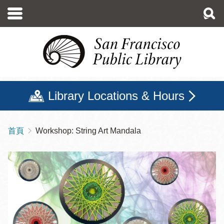
移
至
主
內
容
Library Locations & Hours
首頁
Workshop: String Art Mandala
導
航
連
結