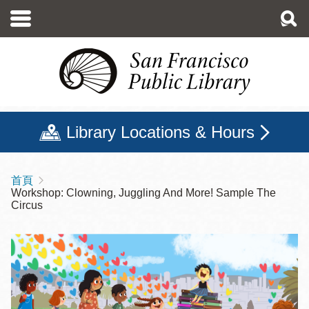
移
至
主
內
容
Library Locations & Hours
首頁
導
Workshop: Clowning, Juggling And More! Sample The
航
Circus
連
結