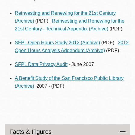
Reinvesting and Renewing for the 21st Century
(Archive)
(PDF) |
Reinvesting and Renewing for the
21st Century - Technical Appendix
(Archive)
(PDF)
SFPL Open Hours Study 2012
(Archive)
(PDF) |
2012
Open Hours Analysis Addendum
(Archive)
(PDF)
SFPL Data Privacy Audit
- June 2007
A Benefit Study of the San Francisco Public Library
(Archive)
2007 - (PDF)
Facts & Figures