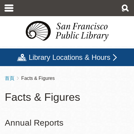
移
至
主
內
容
Library Locations & Hours
首頁
Facts & Figures
導
航
Facts & Figures
連
結
Annual Reports