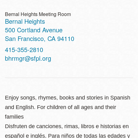
Bernal Heights Meeting Room
Bernal Heights
Address
500 Cortland Avenue
San Francisco
,
CA
94110
Contact
415-355-2810
Telephone
bhrmgr@sfpl.org
Enjoy songs, rhymes, books and stories in Spanish
and English. For children of all ages and their
families
Disfruten de canciones, rimas, libros e historias en
español e inglés. Para niños de todas las edades y