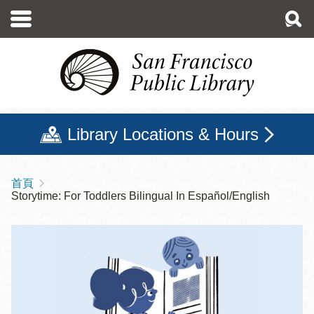
移
至
主
內
容
Library Locations & Hours
首頁
導
Storytime: For Toddlers Bilingual In Español/English
航
連
結