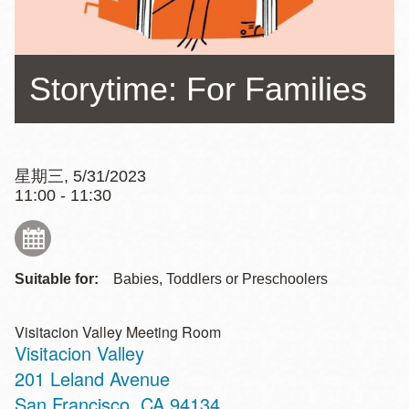
Storytime: For Families
星期三, 5/31/2023
11:00 - 11:30
Suitable for:
Babies, Toddlers or Preschoolers
Visitacion Valley Meeting Room
Visitacion Valley
Address
201 Leland Avenue
San Francisco
,
CA
94134