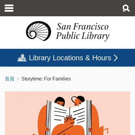
移
至
主
內
容
Library Locations & Hours
首頁
Storytime: For Families
導
航
連
結