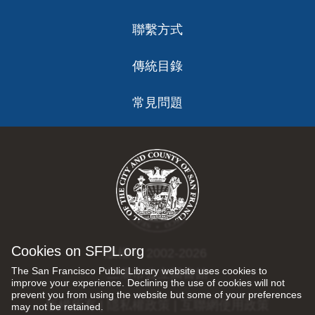
聯繫方式
傳統目錄
常見問題
Cookies on SFPL.org
版權 © 2002-2026
The San Francisco Public Library website uses cookies to
三藩市公立圖書館
improve your experience. Declining the use of cookies will not
prevent you from using the website but some of your preferences
版權所有 |
隱私權政策
|
互聯網使用政策
may not be retained.