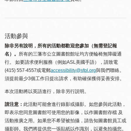
活動參與
除非另有說明，所有的活動都歡迎您參加（無需登記報
名）。
所有的三藩市公立圖書館館址均方便輪椅無障礙通
行。 如要請求便利服務（例如ASL美國手語），請致電
(415) 557-4557或電郵
accessibility@sfpl.org
與我們聯絡。
須提 前最少3個工作日提出請求，有助確保獲得妥善安排。
本次活動將以英語進行，除非另行説明。
請注意：
此活動可能會進行錄影或攝影。如您參與此活動，
即表示您同意圖書館可使用您的影像，以作圖書館存檔 及
活動推廣之用。如果您不希望被拍攝，請告知圖書館員工或
攝影師。我們將提供您一張貼紙以作識別，以避免拍攝您。