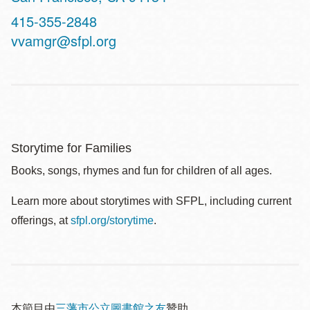
Contact
415-355-2848
Telephone
vvamgr@sfpl.org
Storytime for Families
Books, songs, rhymes and fun for children of all ages.
Learn more about storytimes with SFPL, including current
offerings, at
sfpl.org/storytime
.
本節目由
三藩市公立圖書館之友
贊助。