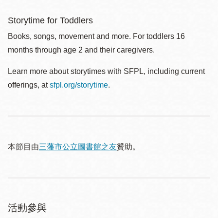
Storytime for Toddlers
Books, songs, movement and more. For toddlers 16
months through age 2 and their caregivers.
Learn more about storytimes with SFPL, including current
offerings, at
sfpl.org/storytime
.
本節目由
三藩市公立圖書館之友
贊助。
活動參與