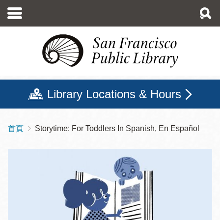
移
至
主
內
容
Library Locations & Hours
首頁
Storytime: For Toddlers In Spanish, En Español
導
航
連
結