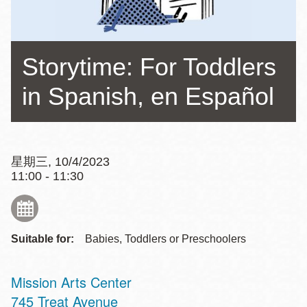
Storytime: For Toddlers
in Spanish, en Español
星期三, 10/4/2023
11:00 - 11:30
Suitable for:
Babies, Toddlers or Preschoolers
Mission Arts Center
Address
745 Treat Avenue