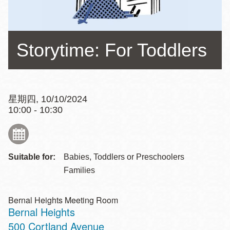
Storytime: For Toddlers
星期四, 10/10/2024
10:00 - 10:30
Suitable for:
Babies, Toddlers or Preschoolers
Families
Bernal Heights Meeting Room
Bernal Heights
Address
500 Cortland Avenue