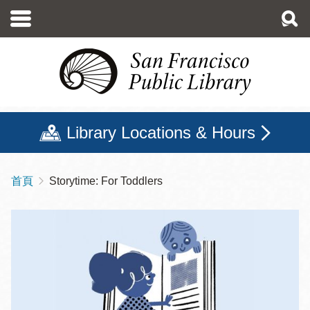
移
至
主
內
容
Library Locations & Hours
首頁
Storytime: For Toddlers
導
航
連
結