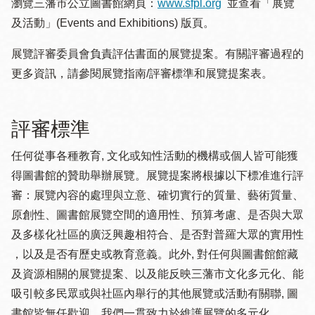
瀏覽三藩市公立圖書館網頁：
www.sfpl.org
並查看「展覽
及活動」(Events and Exhibitions) 版頁。
展覽評審委員會負責評估書面的展覽提案。有關評審過程的
更多資訊，請參閱展覽指南/評審標準和展覽提案表。
評審標準
任何從事各種教育, 文化或知性活動的機構或個人皆可能獲
得圖書館的贊助舉辦展覽。展覽提案將根據以下標准進行評
審：展覽內容的處理與立意、確切實行的質量、藝術質量、
原創性、圖書館展覽空間的適用性、預算考慮、是否與大眾
及多樣化社區的廣泛興趣相符合、是否對普羅大眾的實用性
，以及是否有歷史或教育意義。此外, 對任何與圖書館館藏
及資源相關的展覽提案、以及能反映三藩市文化多元化、能
吸引較多民眾或與社區內舉行的其他展覽或活動有關聯, 圖
書館皆無任歡迎。我們一貫致力於維護展覽的多元化。