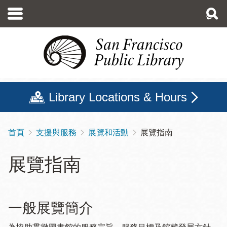
移
至
主
內
容
Library Locations & Hours
首頁
支援與服務
展覽和活動
展覽指南
導
航
展覽指南
連
結
一般展覽簡介