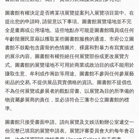
圖書館有權決定是否將某項展覽提案列入展覽項目當中。在
提出您的申請時, 請留意以下事項。圖書館展覽場地並不完
全是畫廊或公用場地。這些地點亦可能是圖書館職員或任何
年齡階層民眾藉以獲取某些圖書館服務的通道。市府公立圖
書館不鼓勵包含露骨的色情圖片、裸露和對暴力有寫實描述
的展示內容。圖書館有權拒絕任何展覽部份或更改展覽方
式。圖書館的展覽場地不可用於商業或政治目的或不能用於
賺取生意、牟利或作籌款等用途。圖書館不參與任何參展藝
術品的交易, 不提供展品買賣價格的資訊。圖書館不提倡也
不為任何展覽或參展者的觀點背書。以展覽為目的所準備的
物資屬參展商的責任，並必須符合三藩市公立圖書館的標
準。
圖書館只接受書面申請。請向展覽及文娛活動辦公室遞交一
份完整已填寫的展覽申請表。展覽評審委員會大約每年會召