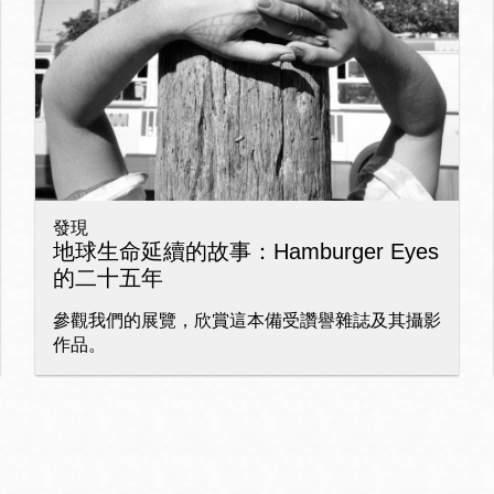
Ocean View 海
Richmond/參議
景區圖書分館
員 Milton Marks
列治文區圖書分
館
發現
OMI 流動圖書館
地球生命延續的故事：Hamburger Eyes
的二十五年
Sunset日落區圖
Ortega 圖書分館
書分館
參觀我們的展覽，欣賞這本備受讚譽雜誌及其攝影
作品。
Park 圖書分館
Treasure Island
金銀島借書亭
Parkside 圖書分
館
Visitacion Valley