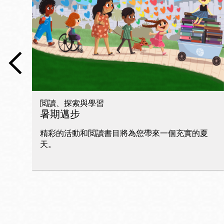
San
Francisco
,
CA
94102
總圖書館
Golden Gate
Valley 圖書分館
Anza 圖書分館
閲讀、探索與學習
Ingleside 英格賽
暑期邁步
區圖書分館
Bayview /Linda
精彩的活動和閲讀書目將為您帶來一個充實的夏
Brooks-Burton
天。
灣景區圖書分館
Marina 圖書分館
Bernal Heights
Merced 圖書分
貝納崗區圖書分
館
館