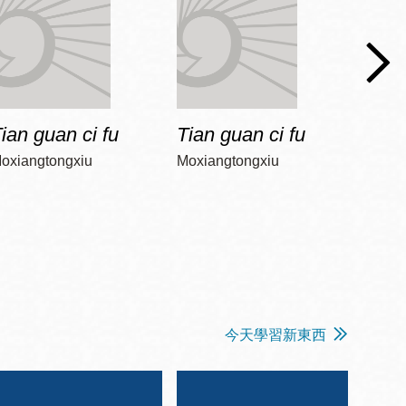
ian guan ci fu
Tian guan ci fu
Tian 
oxiangtongxiu
Moxiangtongxiu
Moxia
今天學習新東西