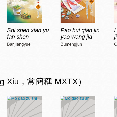
Shi shen xian yu
Pao hui qian jin
H
fan shen
yao wang jia
j
Banjiangyue
Bumengjun
C
ng Xiu，常簡稱 MXTX）