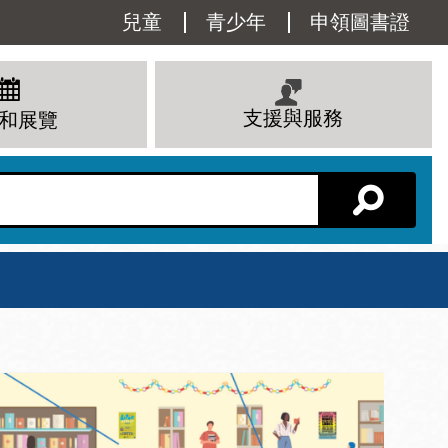
Utility
兒童
青少年
申領圖書證
Menu
支援與服務
和展覽
分館主頁
星期六
 下午
10 上午 - 6 下午
查看所有