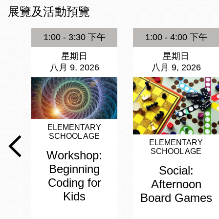
Mission米慎區
展覽及活動預覽
Chinatown 華埠/
圖書分館
麥禮謙圖書分館
1:00 - 3:30 下午
1:00 - 4:00 下午
Mission Bay 米
星期日
星期日
Eureka Valley 尤
慎灣區圖書分館
八月 9, 2026
八月 9, 2026
里卡谷/Harvey
Milk 紀念圖書分
Noe Valley
館
/Sally Brunn 諾
谷區圖書分館
ELEMENTARY
Excelsior圖書分
SCHOOL AGE
館
ELEMENTARY
North Beach北
SCHOOL AGE
Workshop:
岸區圖書分館
Beginning
Social:
Glen Park 格倫
Coding for
Afternoon
公園區圖書分館
Kids
Board Games