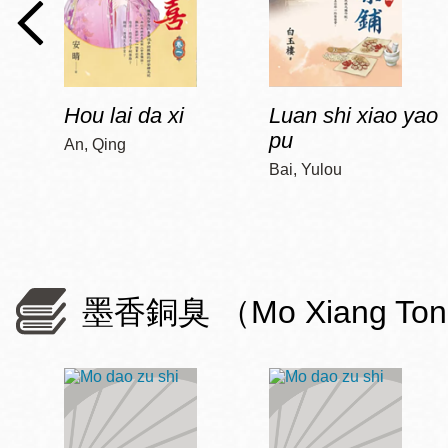
Hou lai da xi
Luan shi xiao yao
pu
An, Qing
Bai, Yulou
墨香銅臭 （Mo Xiang To