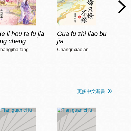
e li hou ta fu jia
Gua fu zhi liao bu
Jia 
ing cheng
jia
diao
hangjihaitang
Changrixiao'an
Chun, 
更多中文新書