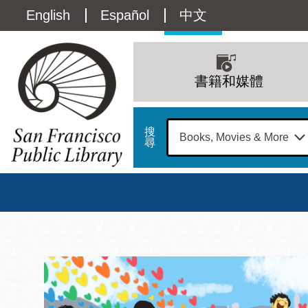
移
Language
English
Español
中文
至
主
switcher
內
Main
容
(Content)
navigation
書籍和媒體
搜
尋
總圖
書館
三藩市公立圖書館主
Address
100
星期日
星期一
星
Larkin
12 下午 - 6 下午
9 上午 - 6 下午
9 
Street