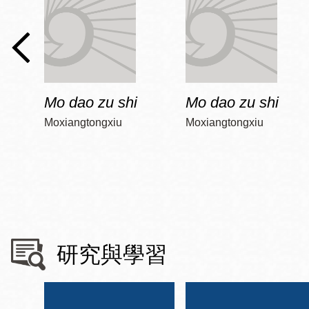
Mo dao zu shi
Mo dao zu shi
Moxiangtongxiu
Moxiangtongxiu
研究與學習