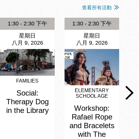
查看所有活動
1:30 - 2:30 下午
1:30 - 2:30 下午
星期日
星期日
八月 9, 2026
八月 9, 2026
FAMILIES
ELEMENTARY
Social:
SCHOOL AGE
Therapy Dog
Workshop:
in the Library
Rafael Rope
and Bracelets
with The