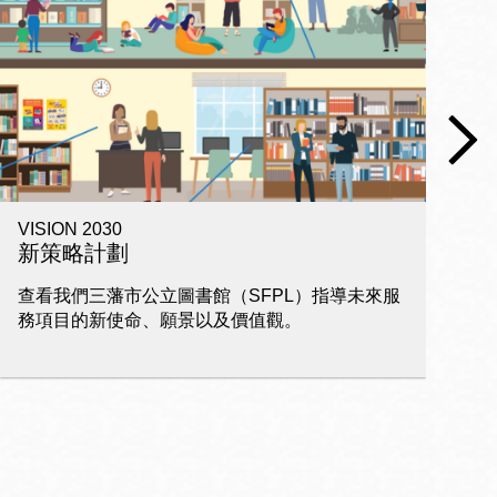
VISION 2030
電
新策略計劃
查看我們三藩市公立圖書館（SFPL）指導未來服
家
務項目的新使命、願景以及價值觀。
習