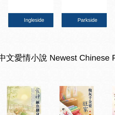
Ingleside
Parkside
小說 Newest Chinese Romanc