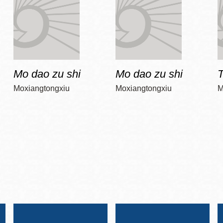
Mo dao zu shi
Mo dao zu shi
T
Moxiangtongxiu
Moxiangtongxiu
M