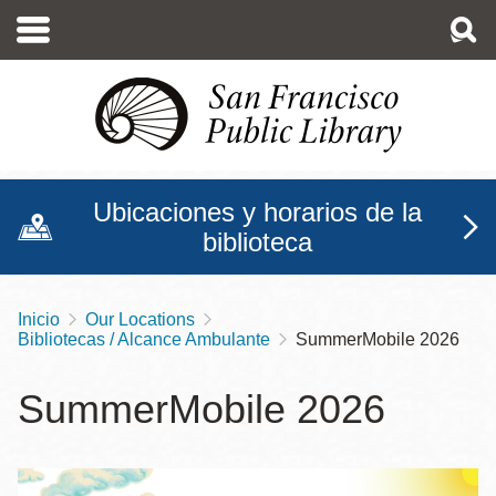
Pasar
al
contenido
principal
Ubicaciones y horarios de la
biblioteca
Inicio
Our Locations
Sobrescribir
Bibliotecas / Alcance Ambulante
SummerMobile 2026
enlaces
de
SummerMobile 2026
ayuda
a