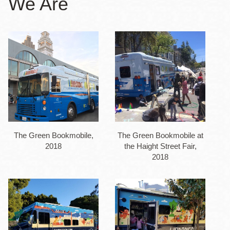
We Are
la
navegación
The Green Bookmobile,
The Green Bookmobile at
2018
the Haight Street Fair,
2018