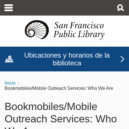
Pasar
al
contenido
principal
Ubicaciones y horarios de la
biblioteca
Inicio
Sobrescribir
Bookmobiles/Mobile Outreach Services: Who We Are
enlaces
de
Bookmobiles/Mobile
ayuda
Outreach Services: Who
a