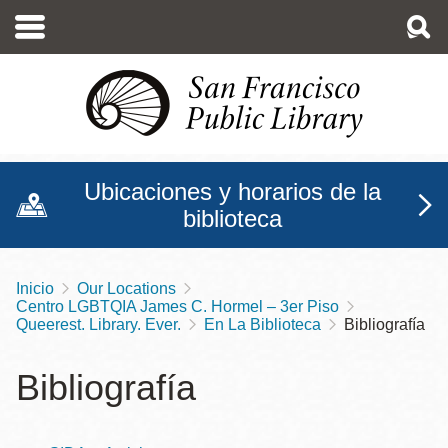
Pasar
al
contenido
principal
Ubicaciones y horarios de la
biblioteca
Inicio
Our Locations
Sobrescribir
Centro LGBTQIA James C. Hormel – 3er Piso
enlaces
Queerest. Library. Ever.
En La Biblioteca
Bibliografía
de
Bibliografía
ayuda
a