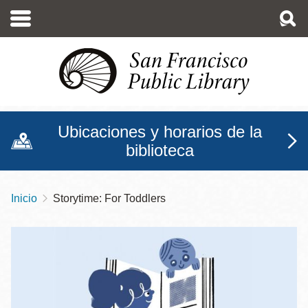
Pasar
al
contenido
principal
Ubicaciones y horarios de la
biblioteca
Inicio
Storytime: For Toddlers
Sobrescribir
enlaces
de
ayuda
a