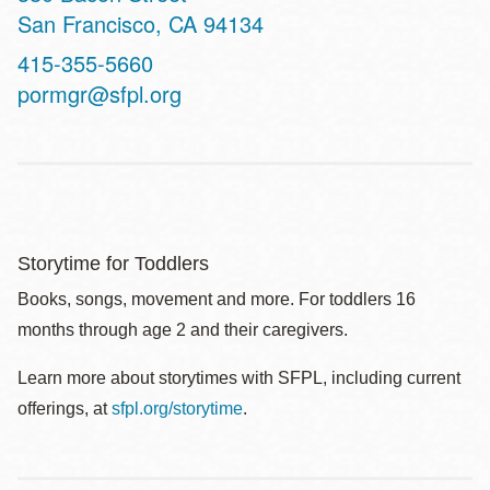
San Francisco
,
CA
94134
Contact
415-355-5660
Telephone
pormgr@sfpl.org
Storytime for Toddlers
Books, songs, movement and more. For toddlers 16
months through age 2 and their caregivers.
Learn more about storytimes with SFPL, including current
offerings, at
sfpl.org/storytime
.