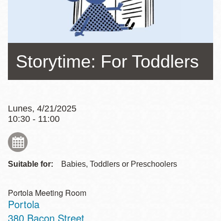
la
navegación
Storytime: For Toddlers
Lunes, 4/21/2025
10:30 - 11:00
Suitable for:
Babies, Toddlers or Preschoolers
Portola Meeting Room
Portola
Address
380 Bacon Street