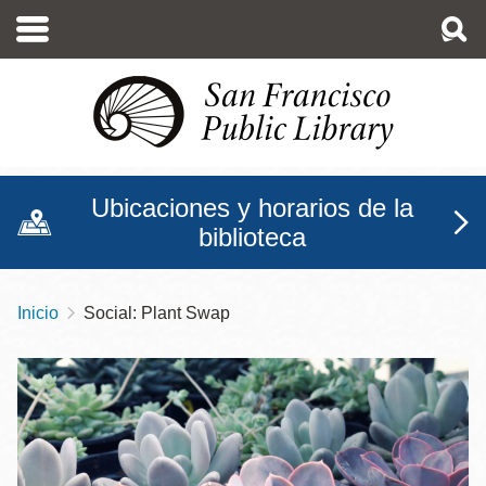
Pasar
al
contenido
principal
Ubicaciones y horarios de la
biblioteca
Inicio
Social: Plant Swap
Sobrescribir
enlaces
de
ayuda
a