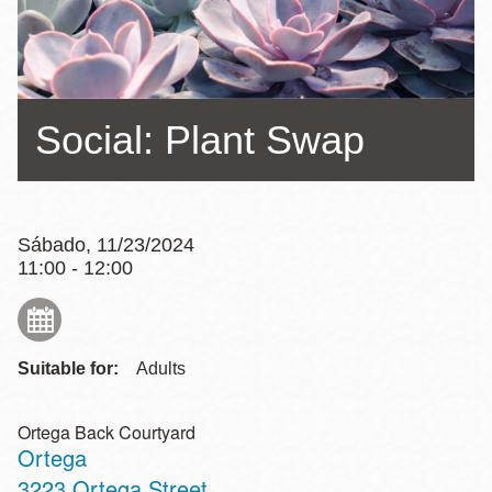
la
navegación
Social: Plant Swap
Sábado, 11/23/2024
11:00 - 12:00
Suitable for:
Adults
Ortega Back Courtyard
Ortega
Address
3223 Ortega Street