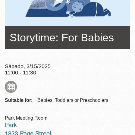
la
navegación
Storytime: For Babies
Sábado, 3/15/2025
11:00 - 11:30
Suitable for:
Babies, Toddlers or Preschoolers
Park Meeting Room
Park
Address
1833 Page Street