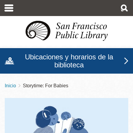
Pasar
al
contenido
principal
Ubicaciones y horarios de la
biblioteca
Inicio
Storytime: For Babies
Sobrescribir
enlaces
de
ayuda
a