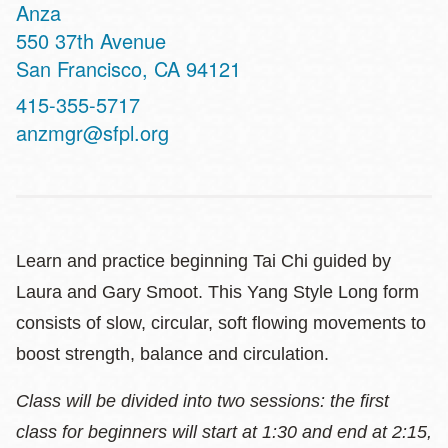
Anza
Address
550 37th Avenue
San Francisco
,
CA
94121
Contact
415-355-5717
Telephone
anzmgr@sfpl.org
Learn and practice beginning Tai Chi guided by
Laura and Gary Smoot. This Yang Style Long form
consists of slow, circular, soft flowing movements to
boost strength, balance and circulation.
Class will be divided into two sessions: the first
class for beginners will start at 1:30 and end at 2:15,