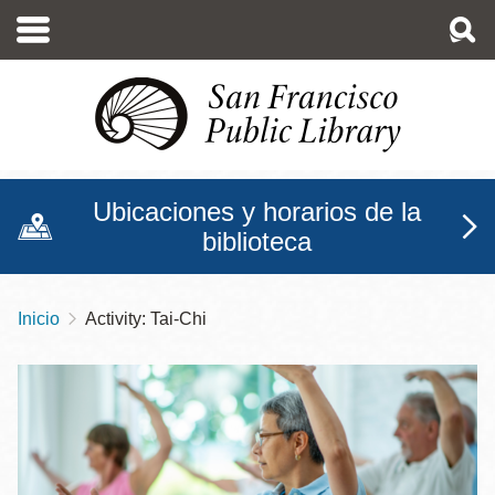
Pasar
al
contenido
principal
Ubicaciones y horarios de la
biblioteca
Inicio
Activity: Tai-Chi
Sobrescribir
enlaces
de
ayuda
a