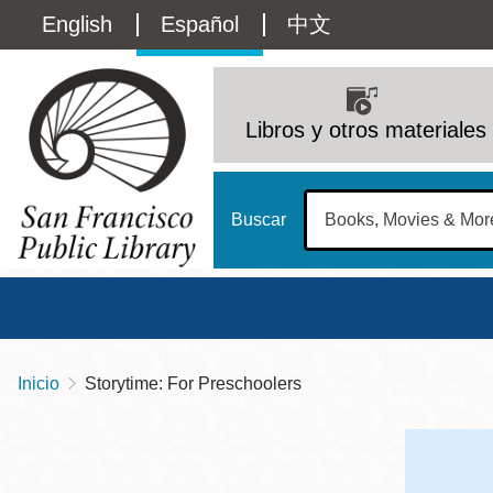
Pasar
Language
English
Español
中文
al
contenido
switcher
principal
Main
(Content)
navigation
Libros y otros materiales
Buscar
Inicio
Storytime: For Preschoolers
Sobrescribir
Biblioteca Central
Dom
enlaces
Address
100 Larkin Street
San Francisco
,
CA
94102
12 - 6
de
Contact
415-557-4400