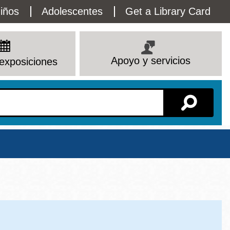
lity
iños
Adolescentes
Get a Library Card
enu
Apoyo y servicios
exposiciones
Sucursal
Ver todas