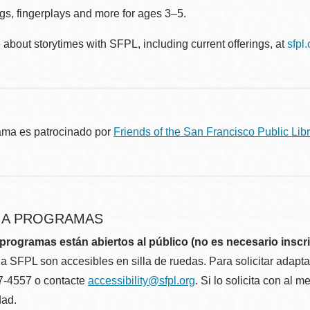
gs, fingerplays and more for ages 3–5.
about storytimes with SFPL, including current offerings, at
sfpl
ama es patrocinado por
Friends of the San Francisco Public Libr
R A PROGRAMAS
programas están abiertos al público (no es necesario inscri
la SFPL son accesibles en silla de ruedas. Para solicitar adap
57-4557 o contacte
accessibility@sfpl.org
. Si lo solicita con al 
dad.