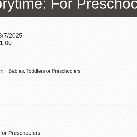
orytime: For Preschoo
Potrero
Biblioteca virtual
8/7/2025
Presidio
Bibliotecas
11:00
Ambulantes
Addre
Contac
r:
Babies, Toddlers or Preschoolers
Telep
 for Preschoolers