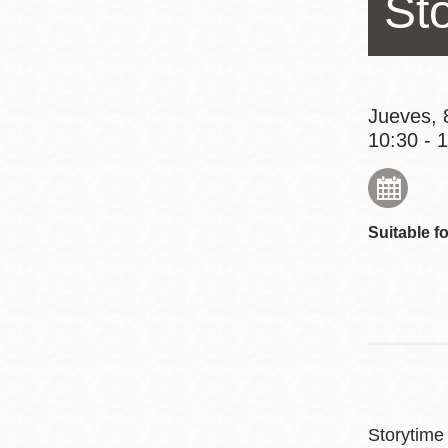
St
Mission
Excelsior
Noe Valley
Glen Park
Jueves, 
10:30 - 
North Beach
Golden Gate
Valley
Suitable fo
Storytime