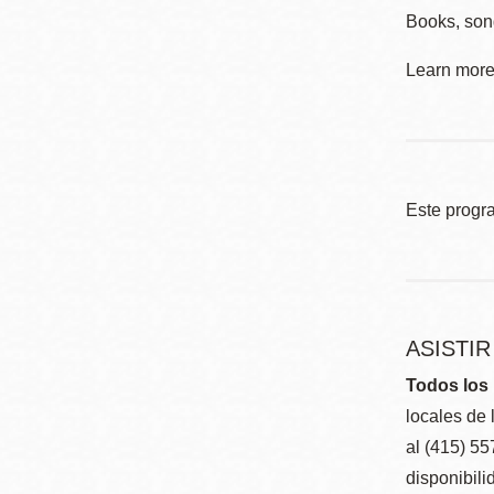
Books, son
Learn more 
Este progr
ASISTI
Todos los 
locales de 
al (415) 5
disponibili