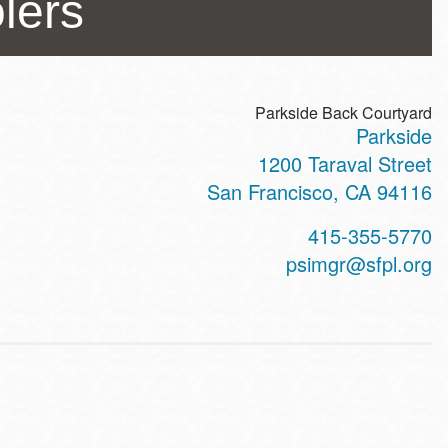
lers
Parkside Back Courtyard
Parkside
ss
1200 Taraval Street
San Francisco
,
CA
94116
t
415-355-5770
hone
psimgr@sfpl.org