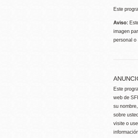
Este progra
Aviso:
Este
imagen para
personal o 
ANUNCI
Este progra
web de SFP
su nombre, 
sobre usted
visite o us
información